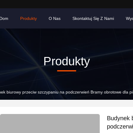
Dom
Produkty
O Nas
Skontaktuj Się Z Nami
Wyd
Produkty
ek biurowy przeciw szczypaniu na podczerwień Bramy obrotowe dla
Budynek b
podczerw