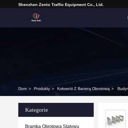
Shenzhen Zento Traffic Equipment Co., Ltd.
Dom
>
Produkty
>
Kołowrót Z Barierą Obrotową
>
Budyn
Kategorie
Bramka Obrotowa Statywu