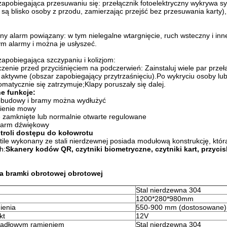
zapobiegająca przesuwaniu się: przełącznik fotoelektryczny wykrywa s
łu są blisko osoby z przodu, zamierzając przejść bez przesuwania karty
ntny alarm powiązany: w tym nielegalne wtargnięcie, ruch wsteczny i i
m alarmy i można je usłyszeć.
zapobiegająca szczypaniu i kolizjom:
zenie przed przyciśnięciem na podczerwień: Zainstaluj wiele par przeł
t aktywne (obszar zapobiegający przytrzaśnięciu).Po wykryciu osoby l
omatycznie się zatrzymuje;Klapy poruszały się dalej.
e funkcje:
obudowy i bramy można wydłużyć
ienie mowy
e zamknięte lub normalnie otwarte regulowane
alarm dźwiękowy
troli dostępu do kołowrotu
tile wykonany ze stali nierdzewnej posiada modułową konstrukcję, któ
h:
Skanery kodów QR, czytniki biometryczne, czytniki kart, przycis
a bramki obrotowej obrotowej
Stal nierdzewna 304
1200*280*980mm
ienia
550-900 mm (dostosowane)
kt
12V
hadłowym ramieniem
Stal nierdzewna 304