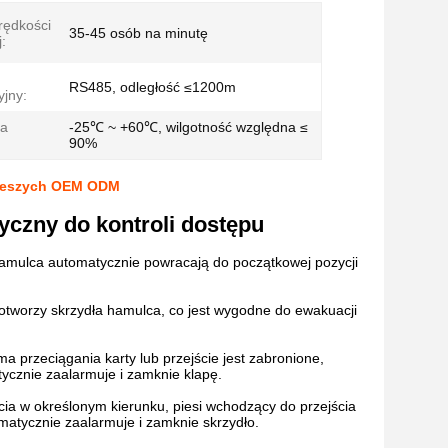
rędkości
35-45 osób na minutę
:
RS485, odległość ≤1200m
jny:
ra
-25℃ ~ +60℃, wilgotność względna ≤
90%
pieszych OEM ODM
yczny do kontroli dostępu
hamulca automatycznie powracają do początkowej pozycji
 otworzy skrzydła hamulca, co jest wygodne do ewakuacji
a przeciągania karty lub przejście jest zabronione,
tycznie zaalarmuje i zamknie klapę.
cia w określonym kierunku, piesi wchodzący do przejścia
matycznie zaalarmuje i zamknie skrzydło.