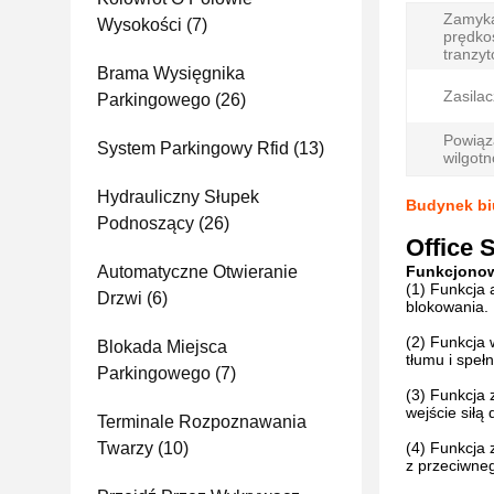
Zamyk
Wysokości
(7)
prędko
tranzyt
Brama Wysięgnika
Zasilac
Parkingowego
(26)
Powiąz
System Parkingowy Rfid
(13)
wilgotn
Hydrauliczny Słupek
Budynek bi
Podnoszący
(26)
Office 
Automatyczne Otwieranie
Funkcjono
(1) Funkcja
Drzwi
(6)
blokowania.
(2) Funkcja 
Blokada Miejsca
tłumu i spe
Parkingowego
(7)
(3) Funkcja 
wejście siłą
Terminale Rozpoznawania
Twarzy
(10)
(4) Funkcja 
z przeciwneg