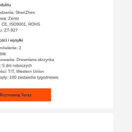
oduktu
odzenia: ShenZhen
wa: Zento
: CE, ISO9001, ROHS
u: ZT-927
ści i wysyłki
mówienie: 2
ble
kowania: Drewniana skrzynka
 5 dni roboczych
ści: T/T, Western Union
pply: 100 zestawów tygodniowo
Rozmawiaj Teraz.