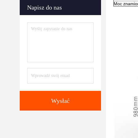
Moc znami
Napisz do nas
Wysłać