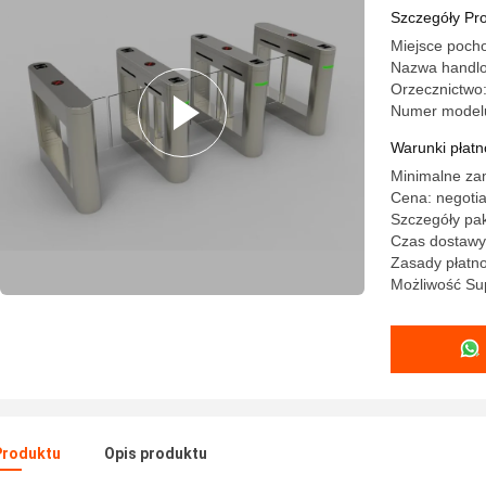
ODM
Szczegóły Pr
Miejsce poch
Nazwa handlo
Orzecznictwo
Numer model
Warunki płatno
Minimalne za
Cena: negotia
Szczegóły pa
Czas dostawy:
Zasady płatno
Możliwość Su
Produktu
Opis produktu