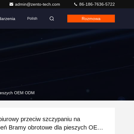
admin@zento-tech.com
86-186-7636-5722
arzenia
Rozmowa
Polish
 pieszych OEM ODM
iurowy przeciw szczypaniu na
ień Bramy obrotowe dla pieszych OEM