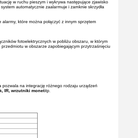
ytuację w ruchu pieszym i wykrywa następujące zjawisko
), system automatycznie zaalarmuje i zamknie skrzydła
nne alarmy, które można połączyć z innym sprzętem
ączników fotoelektrycznych w pobliżu obszaru, w którym
ub przedmiotu w obszarze zapobiegającym przytrzaśnięciu
ra pozwala na integrację różnego rodzaju urządzeń
k, IR, wrzutniki monet
itp.