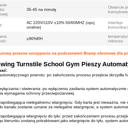
anie
Otwarcie p
ści
35-45 na minutę
tranzytowej
owej:
AC 220V/110V ±10% 50/60MHZ (opcj
Interfejs
z:
onalnie)
komunikacy
ana
temperatu
≥90%RH
ość:
robocza:
urowy przeciw szczypaniu na podczerwień Bramy obrotowe dla 
Swing Turnstile School Gym Pieszy Automat
wać:
 automatycznego powrotu: po zakończeniu procesu przejścia skrzydła 
wyłączania i otwierania: po wyłączeniu zasilania system automatycznie
łnia wymagania ochrony przeciwpożarowej.
zapobiegająca nielegalnemu wtargnięciu: Gdy karta jest nieważna, nie m
 do kanału zostanie uznane za nielegalne wtargnięcie, a system automa
zapobiegająca wtargnięciu do tyłu: przed zakończeniem procesu przejś
o kierunku zostaną potraktowani jako wtargnięcie do tyłu, system auto