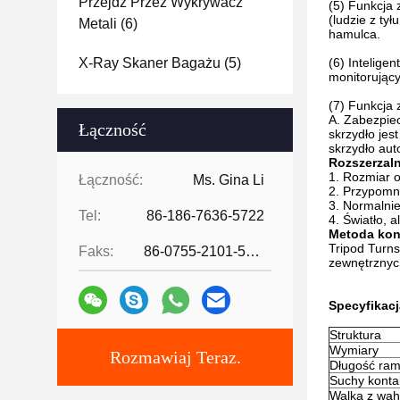
Przejdź Przez Wykrywacz
(5) Funkcja 
(ludzie z ty
Metali
(6)
hamulca.
X-Ray Skaner Bagażu
(5)
(6) Intelige
monitorujący
(7) Funkcja 
A. Zabezpiec
Łączność
skrzydło jes
skrzydło aut
Rozszerzaln
1. Rozmiar 
Łączność:
Ms. Gina Li
2. Przypomn
3. Normalni
Tel:
86-186-7636-5722
4. Światło, 
Metoda kon
Tripod Turns
Faks:
86-0755-2101-5736
zewnętrznyc
Specyfikacj
Struktura
Wymiary
Rozmawiaj Teraz.
Długość ram
Suchy konta
Walka z wa